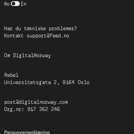
No
En
Har du tekniske problemer?
Kontakt
support@feed.no
Om
DigitalNorway
Rebel
Universitetsgata 2, 0164 Oslo
post@digitalnorway.com
Org.nr: 917 362 246
Personvernerklæring