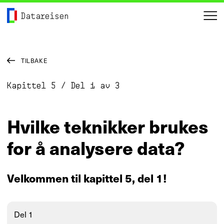
Hopp til hovedinnhold
Gå til forsiden
Datareisen
me
TILBAKE
Kapittel
5
/
Del
1
av
3
Hvilke teknikker brukes
for å analysere data?
Velkommen til kapittel 5, del 1!
Del 1