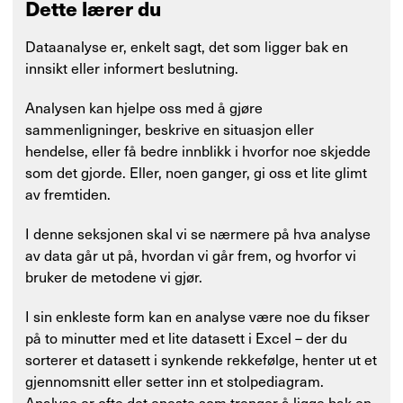
Dette lærer du
Dataanalyse er, enkelt sagt, det som ligger bak en
innsikt eller informert beslutning.
Analysen kan hjelpe oss med å gjøre
sammenligninger, beskrive en situasjon eller
hendelse, eller få bedre innblikk i hvorfor noe skjedde
som det gjorde. Eller, noen ganger, gi oss et lite glimt
av fremtiden.
I denne seksjonen skal vi se nærmere på hva analyse
av data går ut på, hvordan vi går frem, og hvorfor vi
bruker de metodene vi gjør.
I sin enkleste form kan en analyse være noe du fikser
på to minutter med et lite datasett i Excel – der du
sorterer et datasett i synkende rekkefølge, henter ut et
gjennomsnitt eller setter inn et stolpediagram.
Analyse er ofte det eneste som trenger å ligge bak en