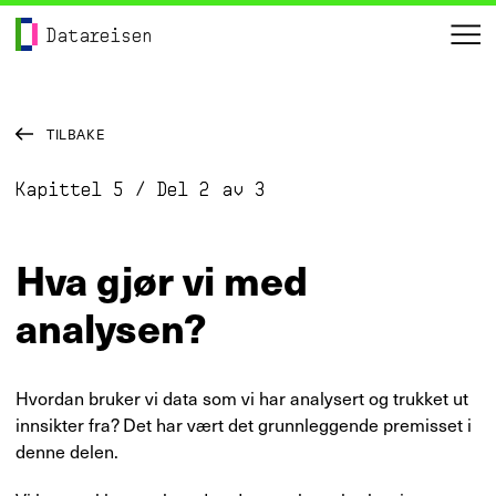
Hopp til hovedinnhold
Gå til forsiden
Datareisen
me
TILBAKE
Kapittel
5
/
Del
2
av
3
Hva gjør vi med
analysen?
Hvordan bruker vi data som vi har analysert og trukket ut
innsikter fra? Det har vært det grunnleggende premisset i
denne delen.