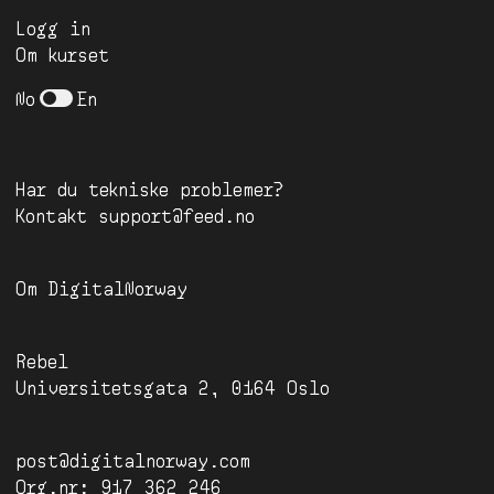
Logg in
Om kurset
No
En
Har du tekniske problemer?
Kontakt
support@feed.no
Om
DigitalNorway
Rebel
Universitetsgata 2, 0164 Oslo
post@digitalnorway.com
Org.nr: 917 362 246